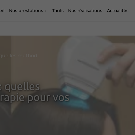
il
Nos prestations
Tarifs
Nos réalisations
Actualités
Mésothérapie ou laser : quelles méthodes de trichothérapie pour vos cheveux ?
: quelles
rapie pour vos