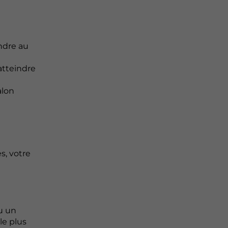
ondre au
atteindre
alon
s, votre
u un
le plus