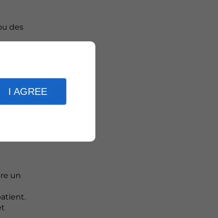
 ou des
I AGREE
 d'onde
uine dans
tre un
patient.
et