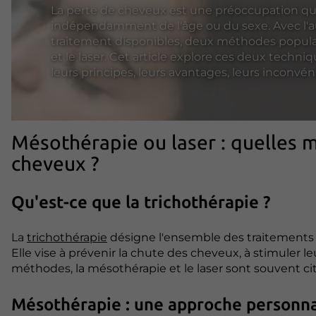
La perte de cheveux est une préoccupation q
indépendamment de l'âge ou du sexe. Avec l'
traitement disponibles, deux méthodes populai
et le laser. Cet article explore ces deux techn
leurs principes, leurs avantages, leurs inconvéni
Mésothérapie ou laser : quelles 
cheveux ?
Qu'est-ce que la trichothérapie ?
La
trichothérapie
désigne l'ensemble des traitements
Elle vise à prévenir la chute des cheveux, à stimuler le
méthodes, la mésothérapie et le laser sont souvent cité
Mésothérapie : une approche personna