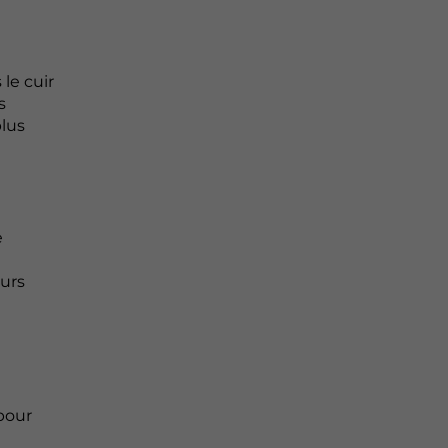
le cuir
s
plus
e
eurs
pour