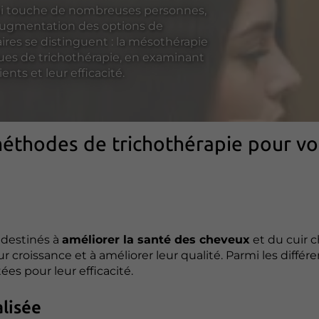
ui touche de nombreuses personnes,
augmentation des options de
res se distinguent : la mésothérapie
iques de trichothérapie, en examinant
ents et leur efficacité.
méthodes de trichothérapie pour vo
 destinés à
améliorer la santé des cheveux
et du cuir c
ur croissance et à améliorer leur qualité. Parmi les différ
es pour leur efficacité.
lisée