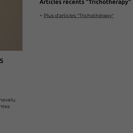
Articles récents "Trichothérapy"
Plus d'articles "Trichothérapy"
s
hevelu.
entes