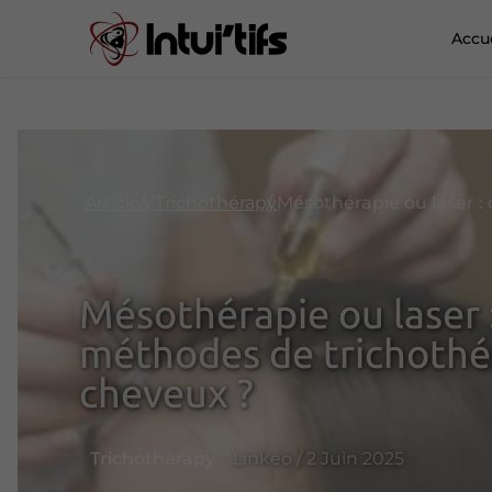
Accue
Articles
Trichothérapy
Mésothérapie ou laser 
méthodes de trichothé
cheveux ?
Trichothérapy
Linkeo / 2 Juin 2025