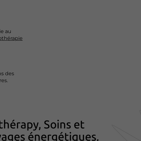
ie au
thérapie
ns des
es.
thérapy, Soins et
ages énergétiques,